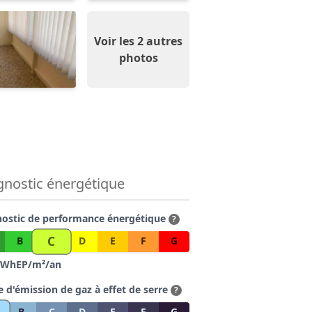
Voir les 2 autres
photos
gnostic énergétique
nostic de performance énergétique
?
C
B
D
E
F
G
WhEP/m²/an
e d'émission de gaz à effet de serre
?
B
C
D
E
F
G