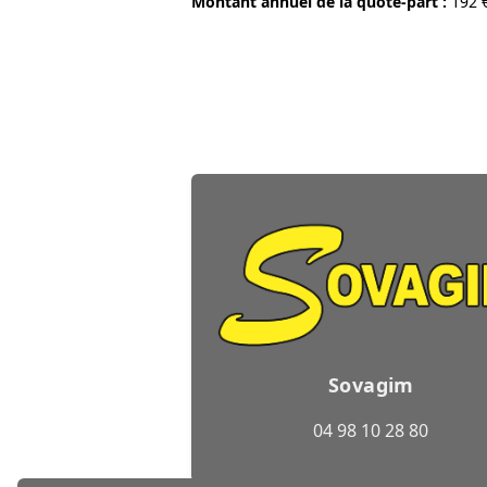
Montant annuel de la quote-part :
192 
Sovagim
04 98 10 28 80