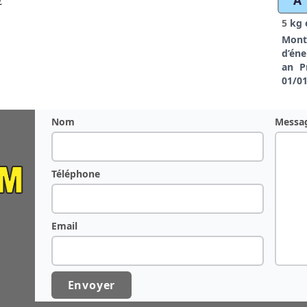
A
€
5
kg 
Mont
d’éne
an P
01/0
Nom
Messa
Téléphone
Email
Envoyer