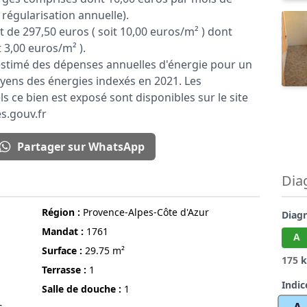
régularisation annuelle).
 de 297,50 euros ( soit 10,00 euros/m² ) dont
t 3,00 euros/m² ).
timé des dépenses annuelles d'énergie pour un
yens des énergies indexés en 2021. Les
s ce bien est exposé sont disponibles sur le site
s.gouv.fr
Partager sur WhatsApp
Dia
région :
Provence-Alpes-Côte d'Azur
Diag
Mandat :
1761
A
surface :
29.75 m²
175
k
terrasse :
1
Indic
Salle de douche :
1